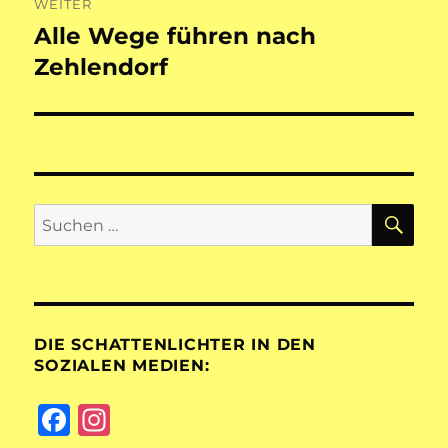
WEITER
Alle Wege führen nach
Nächster
Beitrag:
Zehlendorf
SU
Suchen
nach:
DIE SCHATTENLICHTER IN DEN
SOZIALEN MEDIEN:
F
I