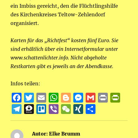
ein Imbiss gereicht, den die Flüchtlingshilfe
des Kirchenkreises Teltow-Zehlendorf
organisiert.
Karten für das „Richtfest“ kosten fünf Euro. Sie
sind erhältlich über ein Internetformular unter
www.schattenlichter.info. Nicht abgeholte
Restkarten gibt es jeweils an der Abendkasse.
Infos teilen:
F
T
E
W
B
M
G
P
P
a
w
m
h
lo
e
m
ri
ri
T
T
T
Vi
W
X
T
c
it
ai
at
g
ss
ai
n
n
el
h
re
b
e
I
ei
e
te
l
s
g
e
l
t
t
e
re
ll
er
C
N
le
Autor:
Elke Brumm
b
r
A
er
n
F