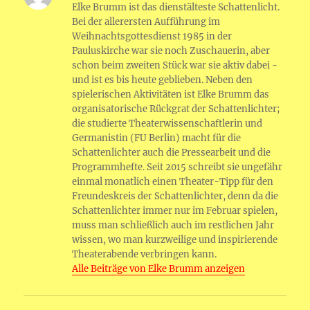
g
e
o
h
G
n
Elke Brumm ist das dienstälteste Schattenlicht.
o
p
g
ri
r
m
at
Bei der allerersten Aufführung im
o
p
er
e
Weihnachtsgottesdienst 1985 in der
a
a
Pauluskirche war sie noch Zuschauerin, aber
k
n
m
schon beim zweiten Stück war sie aktiv dabei -
dl
und ist es bis heute geblieben. Neben den
spielerischen Aktivitäten ist Elke Brumm das
y
organisatorische Rückgrat der Schattenlichter;
die studierte Theaterwissenschaftlerin und
Germanistin (FU Berlin) macht für die
Schattenlichter auch die Pressearbeit und die
Programmhefte. Seit 2015 schreibt sie ungefähr
einmal monatlich einen Theater-Tipp für den
Freundeskreis der Schattenlichter, denn da die
Schattenlichter immer nur im Februar spielen,
muss man schließlich auch im restlichen Jahr
wissen, wo man kurzweilige und inspirierende
Theaterabende verbringen kann.
Alle Beiträge von Elke Brumm anzeigen