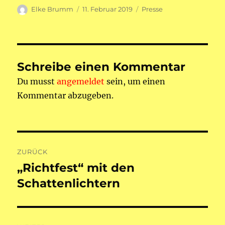
Autor
Veröffentlicht
Kategorien
Elke Brumm
11. Februar 2019
Presse
am
Schreibe einen Kommentar
Du musst
angemeldet
sein, um einen
Kommentar abzugeben.
Beitragsnavigation
ZURÜCK
„Richtfest“ mit den
Vorheriger
Beitrag:
Schattenlichtern