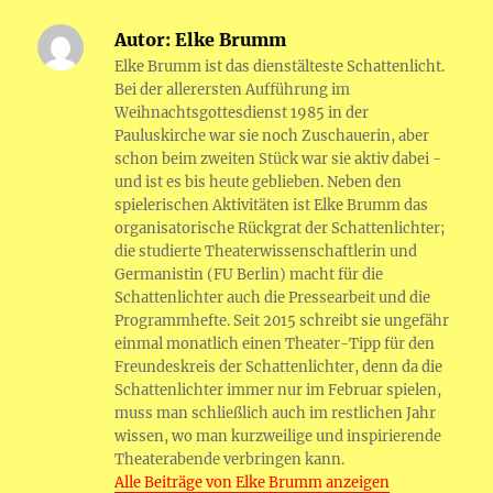
e
te
l
s
g
e
l
t
t
e
re
ll
er
C
N
le
Autor:
Elke Brumm
b
r
A
er
n
F
g
e
o
h
G
n
Elke Brumm ist das dienstälteste Schattenlicht.
o
p
g
ri
r
m
at
Bei der allerersten Aufführung im
o
p
er
e
Weihnachtsgottesdienst 1985 in der
a
a
Pauluskirche war sie noch Zuschauerin, aber
k
n
m
schon beim zweiten Stück war sie aktiv dabei -
dl
und ist es bis heute geblieben. Neben den
spielerischen Aktivitäten ist Elke Brumm das
y
organisatorische Rückgrat der Schattenlichter;
die studierte Theaterwissenschaftlerin und
Germanistin (FU Berlin) macht für die
Schattenlichter auch die Pressearbeit und die
Programmhefte. Seit 2015 schreibt sie ungefähr
einmal monatlich einen Theater-Tipp für den
Freundeskreis der Schattenlichter, denn da die
Schattenlichter immer nur im Februar spielen,
muss man schließlich auch im restlichen Jahr
wissen, wo man kurzweilige und inspirierende
Theaterabende verbringen kann.
Alle Beiträge von Elke Brumm anzeigen