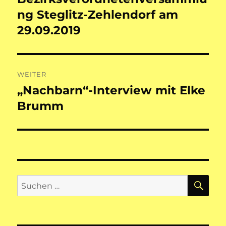
ng Steglitz-Zehlendorf am
29.09.2019
WEITER
„Nachbarn“-Interview mit Elke
Nächster
Beitrag:
Brumm
SU
Suchen
nach: