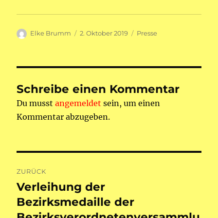
Autor
Veröffentlicht
Kategorien
Elke Brumm
2. Oktober 2019
Presse
am
Schreibe einen Kommentar
Du musst
angemeldet
sein, um einen
Kommentar abzugeben.
Beitragsnavigation
ZURÜCK
Verleihung der
Vorheriger
Beitrag:
Bezirksmedaille der
Bezirksverordnetenversammlu