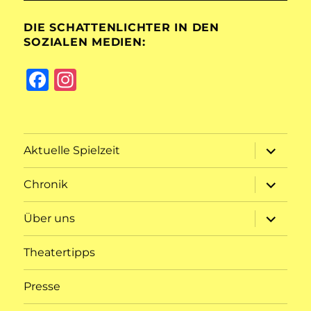
DIE SCHATTENLICHTER IN DEN
SOZIALEN MEDIEN:
F
I
a
n
c
st
e
a
Unterme
Aktuelle Spielzeit
öffnen
b
g
Unterme
o
r
Chronik
öffnen
o
a
Unterme
Über uns
öffnen
k
m
Theatertipps
Presse