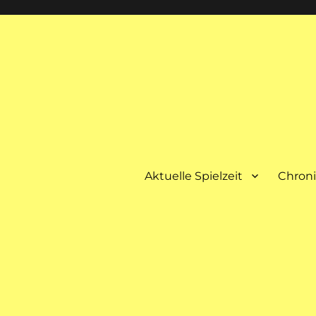
Aktuelle Spielzeit
Chron
spielt immer im Februar abendfüllende Dramen.
ichter