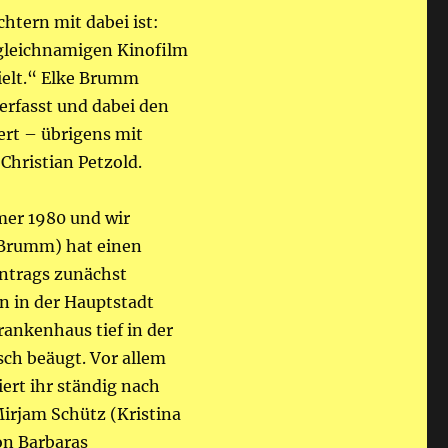
htern mit dabei ist:
 gleichnamigen Kinofilm
pielt.“ Elke Brumm
verfasst und dabei den
ert – übrigens mit
Christian Petzold.
mer 1980 und wir
e Brumm) hat einen
Antrags zunächst
in in der Hauptstadt
rankenhaus tief in der
sch beäugt. Vor allem
ert ihr ständig nach
Mirjam Schütz (Kristina
on Barbaras