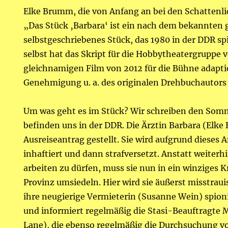
Elke Brumm, die von Anfang an bei den Schattenlic
„Das Stück ‚Barbara‘ ist ein nach dem bekannten
selbstgeschriebenes Stück, das 1980 in der DDR s
selbst hat das Skript für die Hobbytheatergruppe 
gleichnamigen Film von 2012 für die Bühne adapti
Genehmigung u. a. des originalen Drehbuchautors 
Um was geht es im Stück? Wir schreiben den Som
befinden uns in der DDR. Die Ärztin Barbara (Elk
Ausreiseantrag gestellt. Sie wird aufgrund dieses 
inhaftiert und dann strafversetzt. Anstatt weiterh
arbeiten zu dürfen, muss sie nun in ein winziges K
Provinz umsiedeln. Hier wird sie äußerst misstraui
ihre neugierige Vermieterin (Susanne Wein) spioni
und informiert regelmäßig die Stasi-Beauftragte 
Lane), die ebenso regelmäßig die Durchsuchung v