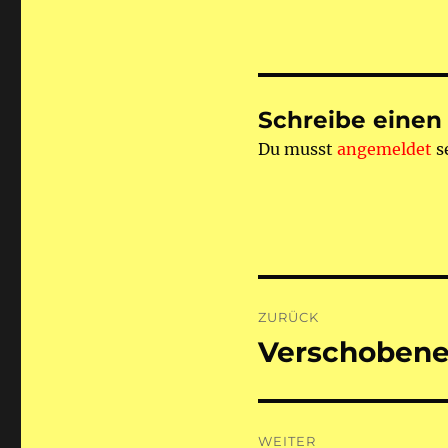
Schreibe eine
Du musst
angemeldet
s
Beitragsnaviga
ZURÜCK
Verschobene
Vorheriger
Beitrag:
WEITER