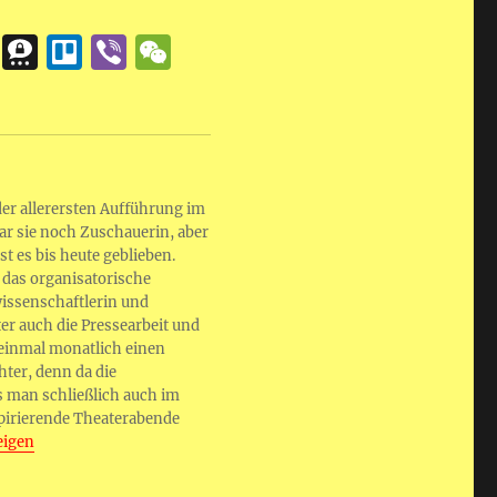
T
T
T
Vi
W
el
h
re
b
e
e
re
ll
er
C
g
e
o
h
r
m
at
 der allerersten Aufführung im
a
a
ar sie noch Zuschauerin, aber
m
st es bis heute geblieben.
 das organisatorische
wissenschaftlerin und
er auch die Pressearbeit und
 einmal monatlich einen
hter, denn da die
s man schließlich auch im
spirierende Theaterabende
eigen