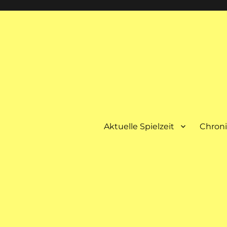
Aktuelle Spielzeit
Chron
spielt immer im Februar abendfüllende Dramen.
ichter