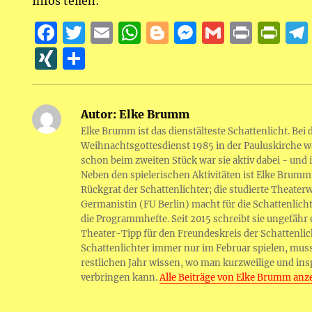
Infos teilen:
F
T
E
W
B
M
G
P
P
a
w
m
h
lo
e
m
ri
ri
X
T
c
it
ai
at
g
ss
ai
n
n
I
ei
e
te
l
s
g
e
l
t
t
N
le
Autor:
Elke Brumm
b
r
A
er
n
F
G
n
Elke Brumm ist das dienstälteste Schattenlicht. Bei
o
p
g
ri
Weihnachtsgottesdienst 1985 in der Pauluskirche w
o
p
er
e
schon beim zweiten Stück war sie aktiv dabei - und i
Neben den spielerischen Aktivitäten ist Elke Brumm
k
n
Rückgrat der Schattenlichter; die studierte Theater
dl
Germanistin (FU Berlin) macht für die Schattenlicht
die Programmhefte. Seit 2015 schreibt sie ungefähr
y
Theater-Tipp für den Freundeskreis der Schattenlic
Schattenlichter immer nur im Februar spielen, mus
restlichen Jahr wissen, wo man kurzweilige und in
verbringen kann.
Alle Beiträge von Elke Brumm anz