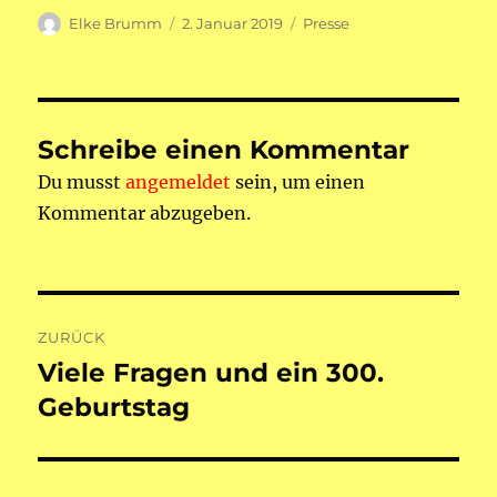
Autor
Veröffentlicht
Kategorien
Elke Brumm
2. Januar 2019
Presse
am
Schreibe einen Kommentar
Du musst
angemeldet
sein, um einen
Kommentar abzugeben.
Beitragsnavigation
ZURÜCK
Viele Fragen und ein 300.
Vorheriger
Beitrag:
Geburtstag