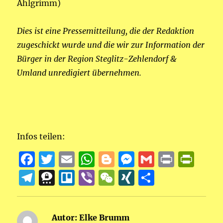
Ahlgrimm)
Dies ist eine Pressemitteilung, die der Redaktion
zugeschickt wurde und die wir zur Information der
Bürger in der Region Steglitz-Zehlendorf &
Umland unredigiert übernehmen.
Infos teilen:
F
T
E
W
B
M
G
P
P
a
w
m
h
lo
e
m
ri
ri
T
T
T
Vi
W
X
T
c
it
ai
at
g
ss
ai
n
n
el
h
re
b
e
I
ei
e
te
l
s
g
e
l
t
t
e
re
ll
er
C
N
le
Autor:
Elke Brumm