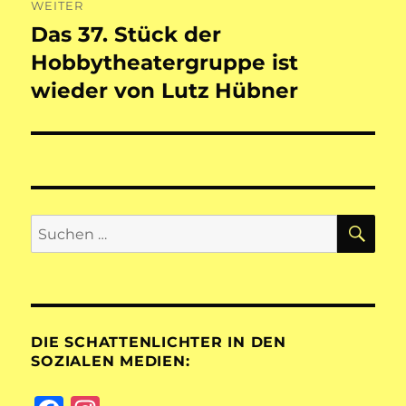
WEITER
Das 37. Stück der
Nächster
Beitrag:
Hobbytheatergruppe ist
wieder von Lutz Hübner
SU
Suchen
nach:
DIE SCHATTENLICHTER IN DEN
SOZIALEN MEDIEN: