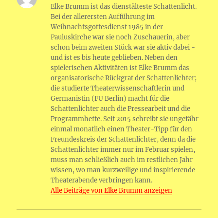
b
r
A
er
n
F
g
e
o
h
G
n
Elke Brumm ist das dienstälteste Schattenlicht.
o
p
g
ri
r
m
at
Bei der allerersten Aufführung im
o
p
er
e
Weihnachtsgottesdienst 1985 in der
a
a
Pauluskirche war sie noch Zuschauerin, aber
k
n
m
schon beim zweiten Stück war sie aktiv dabei -
dl
und ist es bis heute geblieben. Neben den
spielerischen Aktivitäten ist Elke Brumm das
y
organisatorische Rückgrat der Schattenlichter;
die studierte Theaterwissenschaftlerin und
Germanistin (FU Berlin) macht für die
Schattenlichter auch die Pressearbeit und die
Programmhefte. Seit 2015 schreibt sie ungefähr
einmal monatlich einen Theater-Tipp für den
Freundeskreis der Schattenlichter, denn da die
Schattenlichter immer nur im Februar spielen,
muss man schließlich auch im restlichen Jahr
wissen, wo man kurzweilige und inspirierende
Theaterabende verbringen kann.
Alle Beiträge von Elke Brumm anzeigen