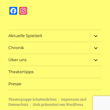
F
I
a
n
c
st
e
a
Unterme
Aktuelle Spielzeit
öffnen
b
g
Unterme
o
r
Chronik
öffnen
o
a
Unterme
Über uns
öffnen
k
m
Theatertipps
Presse
Theatergruppe Schattenlichter
Impressum und
Datenschutz
Stolz präsentiert von WordPress