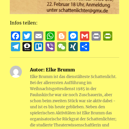
Infos teilen:
F
T
E
W
B
M
G
P
P
a
w
m
h
lo
e
m
ri
ri
T
T
T
Vi
W
X
T
c
it
ai
at
g
ss
ai
n
n
el
h
re
b
e
I
ei
e
te
l
s
g
e
l
t
t
e
re
ll
er
C
N
le
Autor:
Elke Brumm
b
r
A
er
n
F
g
e
o
h
G
n
Elke Brumm ist das dienstälteste Schattenlicht.
o
p
g
ri
r
m
at
Bei der allerersten Aufführung im
o
p
er
e
Weihnachtsgottesdienst 1985 in der
a
a
Pauluskirche war sie noch Zuschauerin, aber
k
n
m
schon beim zweiten Stück war sie aktiv dabei -
dl
und ist es bis heute geblieben. Neben den
spielerischen Aktivitäten ist Elke Brumm das
y
organisatorische Rückgrat der Schattenlichter;
die studierte Theaterwissenschaftlerin und