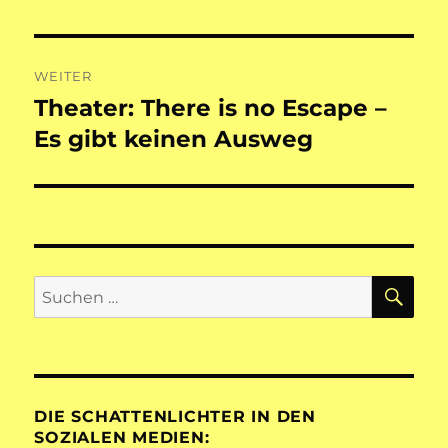
Beitrag:
WEITER
Theater: There is no Escape –
Nächster
Beitrag:
Es gibt keinen Ausweg
SU
Suchen
nach:
DIE SCHATTENLICHTER IN DEN
SOZIALEN MEDIEN: